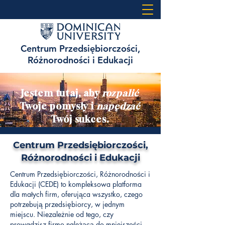
Centrum Przedsiębiorczości,
Różnorodności i Edukacji
Jestem tutaj, aby
rozpalić
Twoje pomysły i
napędzać
Twój sukces.
Centrum Przedsiębiorczości,
Różnorodności i Edukacji
Centrum Przedsiębiorczości, Różnorodności i
Edukacji (CEDE) to kompleksowa platforma
dla małych firm, oferująca wszystko, czego
potrzebują przedsiębiorcy, w jednym
miejscu. Niezależnie od tego, czy
prowadzisz firmę należącą do mniejszości,