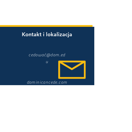
Kontakt i lokalizacja
cedować@dom.ed
u
dominicancede.com
7900 Division St.
River Forest, IL