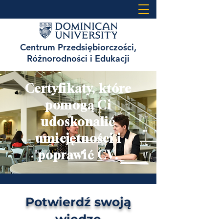
Centrum Przedsiębiorczości,
Różnorodności i Edukacji
Certyfikaty, które
pomogą Ci
udoskonalić
umiejętności i
poprawić CV.
Potwierdź swoją