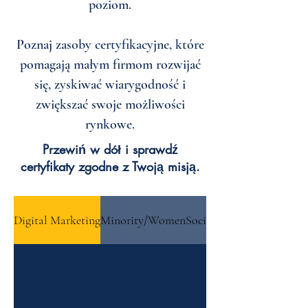
poziom.
Poznaj zasoby certyfikacyjne, które
pomagają małym firmom rozwijać
się, zyskiwać wiarygodność i
zwiększać swoje możliwości
rynkowe.
Przewiń w dół i sprawdź
certyfikaty zgodne z Twoją misją.
Digital Marketing
Minority/Women
Social Responsibility