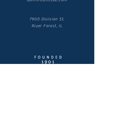
dominicancede.com
7900 Division St.
River Forest, IL