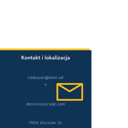
Kontakt i lokalizacja
cedować@dom.ed
u
dominicancede.com
7900 Division St.