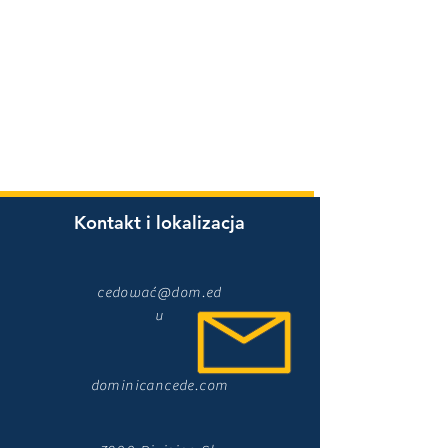
Kontakt i lokalizacja
cedować@dom.ed
u
dominicancede.com