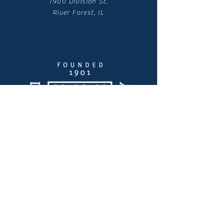
7900 Division St.
River Forest, IL