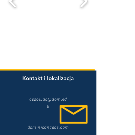
Kontakt i lokalizacja
cedować@dom.ed
u
dominicancede.com