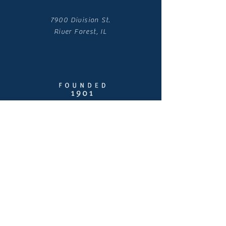
7900 Division St.
River Forest, IL