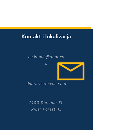
Kontakt i lokalizacja
cedować@dom.ed
u
dominicancede.com
7900 Division St.
River Forest, IL