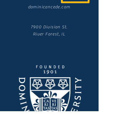
dominicancede.com
7900 Division St.
River Forest, IL