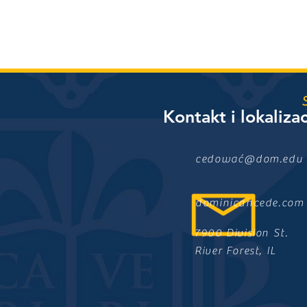
Kontakt i lokaliza
cedować@dom.edu
dominicancede.com
7900 Division St.
River Forest, IL