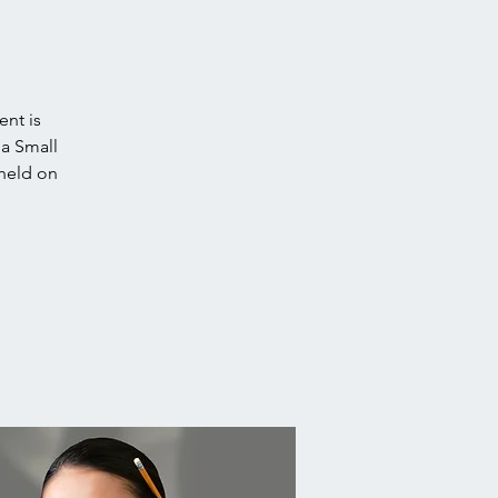
nt is
 a Small
 held on