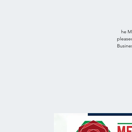
he M
pleased
Busines