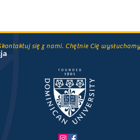
Skontaktuj się z nami. Chętnie Cię wysłuchamy
cja