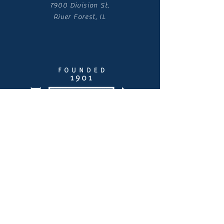
7900 Division St.
River Forest, IL