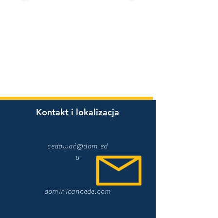
Kontakt i lokalizacja
cedować@dom.ed
u
dominicancede.com