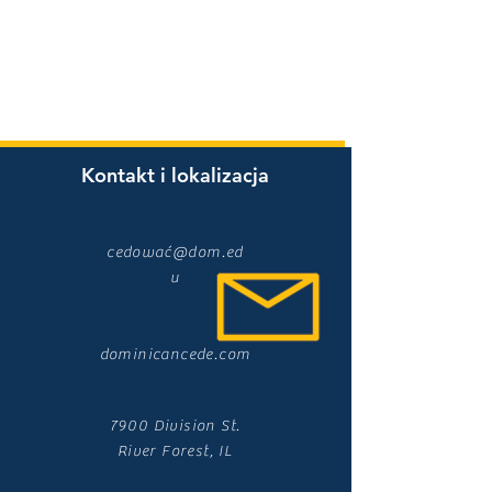
Kontakt i lokalizacja
cedować@dom.ed
u
dominicancede.com
7900 Division St.
River Forest, IL