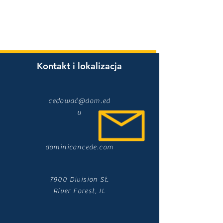
Kontakt i lokalizacja
cedować@dom.ed
u
dominicancede.com
7900 Division St.
River Forest, IL