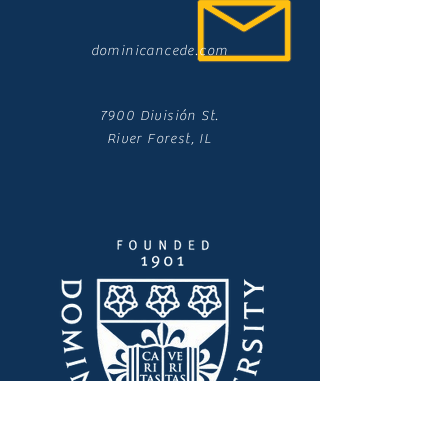
dominicancede.com
7900 División St.
River Forest, IL