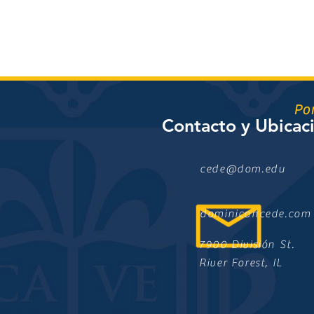
Po
Contacto y Ubicac
cede@dom.edu
dominicancede.com
7900 División St.
River Forest, IL