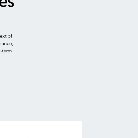
es
ext of
mance,
-term