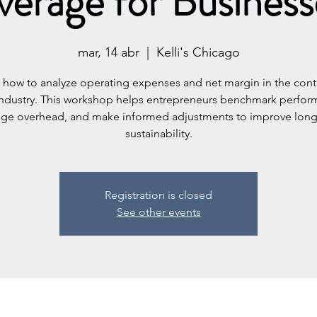
verage for Business
mar, 14 abr
  |  
Kelli's Chicago
 how to analyze operating expenses and net margin in the cont
industry. This workshop helps entrepreneurs benchmark perfor
ge overhead, and make informed adjustments to improve long
sustainability.
Registration is closed
See other events