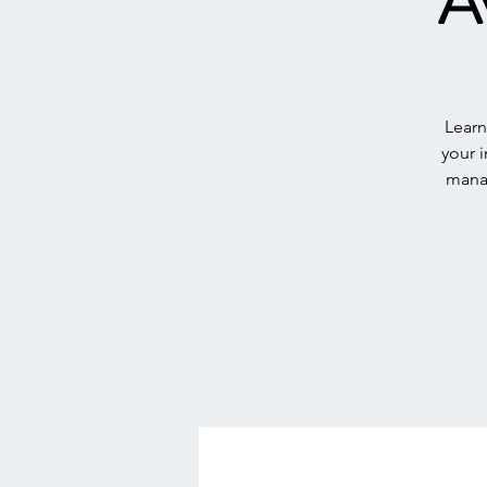
A
Learn
your 
mana