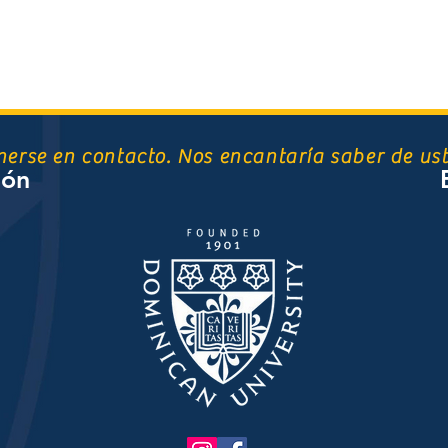
nerse en contacto. Nos encantaría saber de ust
ión