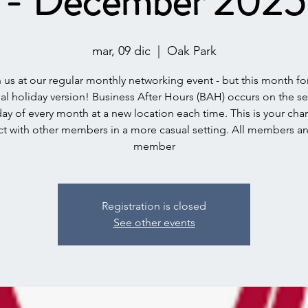
- December 2025
mar, 09 dic
  |  
Oak Park
 us at our regular monthly networking event - but this month fo
al holiday version! Business After Hours (BAH) occurs on the 
ay of every month at a new location each time. This is your cha
t with other members in a more casual setting. All members a
member
Registration is closed
See other events