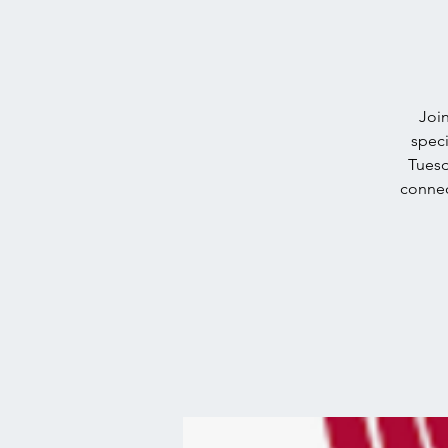
Join
speci
Tuesd
connec