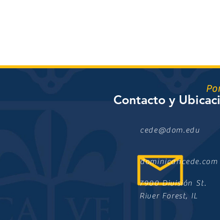
Po
Contacto y Ubicac
cede@dom.edu
dominicancede.com
7900 División St.
River Forest, IL