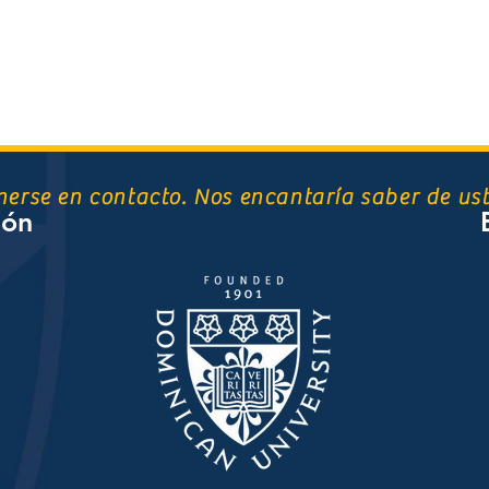
nerse en contacto. Nos encantaría saber de ust
ión