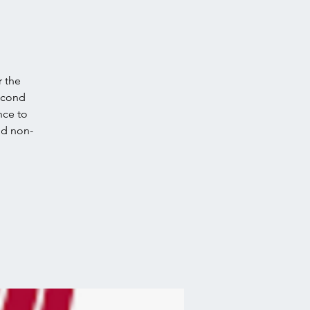
r the
second
nce to
nd non-